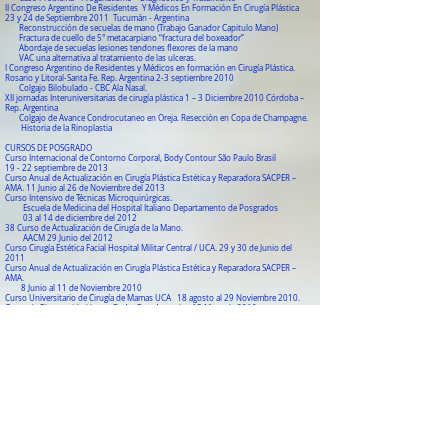
II Congreso Argentino De Residentes Y Médicos En Formación En Cirugía Plástica
23 y 24 de Septiembre 2011 Tucumán - Argentina
Reconstrucción de secuelas de mano (Trabajo Ganador Capitulo Mano)
Fractura de cuello de 5° metacarpiano “fractura del boxeador”
Abordaje de secuelas lesiones tendones flexores de la mano
VAC una alternativa al tratamiento de las ulceras.
I Congreso Argentino de Residentes y Médicos en formación en Cirugía Plástica.
Rosario y Litoral-Santa Fe. Rep. Argentina 2-3 septiembre 2010
Colgajo Bilobulado - CBC Ala Nasal.
XII jornadas Interuniversitarias de cirugía plástica 1 – 3 Diciembre 2010 Córdoba –
Rep. Argentina
Colgajo de Avance Condrocutaneo en Oreja. Resección en Copa de Champagne.
Historia de la Rinoplastia
CURSOS DE POSGRADO
Curso Internacional de Contorno Corporal, Body Contour São Paulo Brasil
19 - 22 septiembre de 2013
Curso Anual de Actualización en Cirugía Plástica Estética y Reparadora SACPER –
AMA. 11 Junio al 26 de Noviembre del 2013
Curso Intensivo de Técnicas Microquirúrgicas.
Escuela de Medicina del Hospital Italiano Departamento de Posgrados
03 al 14 de diciembre del 2012
38 Curso de Actualización de Cirugía de la Mano.
AACM 29 Junio del 2012
Curso Cirugía Estética Facial Hospital Militar Central / UCA. 29 y 30 de Junio del
2011
Curso Anual de Actualización en Cirugía Plástica Estética y Reparadora SACPER –
AMA.
8 Junio al 11 de Noviembre 2010
Curso Universitario de Cirugía de Mamas UCA 18 agosto al 29 Noviembre 2010.
Curso de Bioseguridad Laser, Bs As. Rep. Argentina 13 Mayo de 2010
Curso superior “Hands on” trasplante de pelo. AMA - Centro Médico Barrancas, Bs.
As. Rep. Argentina. Noviembre 2009
Curso Anual de Posgrado de Cirugía Dermatológica y Dermatoestetica
FUMECO – Centro Médico Barrancas, Bs. As. Rep. Argentina. 2009
SOCIEDADES PERTENECIENTES
Miembro Adherente de la Asociación Argentina de Cirugía de la Mano (A.A.C.M)
Miembro de la Sociedad Argentina de Cirugía Plástica Estética y Reparadora
(S.A.C.P.E.R) Cirujanos en Formación desde el 2010 al 2012