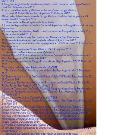
March, 2013.
III Congreso Argentino de Residentes y Médicos en Formación en Cirugía Plástica
Córdoba 30 Noviembre 2012
X Curso para Residentes y Médicos en Formación en Cirugía Plástica,
Dr. José M. Robles Bs. As. Rep. Argentina 25 Octubre 2012
XIV Jornadas Interuniversitarias de Cirugía Plástica. Córdoba Rep. Argentina. 29
Noviembre al 1 Diciembre 2012.
Presidente de Mesa Capitulo de Rinoplastia
X Jornadas Regional Noroeste de la Sociedad Argentina de Cirugía Plástica Estética y
Reparadora.
V Jornada para Residentes y Médicos en Formación en Cirugía Plástica. Salta 21 y
22 de septiembre del 2012
Secretario de Secciones Reconstrucción Mamaria – Cap. Residentes.
38° Curso de Actualización de Cirugía de la Mano 29 Junio del 2012
XIII jornadas Interuniversitarias de cirugía plástica 1 – 3 Diciembre 2011 Córdoba –
Rep. Argentina
X Jornadas Universitarias Cirugía Plástica UCA 29 de junio 2010
Secretario de Mesa Avances en el Melanoma
Meeting Mama 2012. Actualizacion de Tecnicas Quirurgicas en Cirugia Mamaria. La
Plata Rep. Argentina 13 de abril de 2012
42° Congreso Argentino de Cirugía Plástica Bs As. Rep. Argentina 17- 20 Mayo del
2012
7° Jornadas de Sociedades Regionales de la SACPER.
“Dr. Carlos Caviglia” Rosario y Litoral-Santa Fe. Rep. Argentina 8 - 9 Diciembre
2011
XVI Simposio Internacional De Cirugía Plástica “Siglo XXI” Bs. As. Rep. Argentina 27-
28 Octubre 2011
IX Curso para Residentes y Médicos en Formación en Cirugía Plástica, Dr. José M.
Robles Bs. As. Rep. Argentina 27 Octubre 2011
IX Jornadas Tucumanas De Cirugía Plástica. II Congreso Argentino de Residentes y
Médicos en Formación en Cirugía Plástica Tucumán Rep. Argentina 23-24 de
Septiembre 2011
XI Jornadas Universitarias Cirugía Plástica UCA 2011
41° Congreso Argentino de Cirugía Plástica Misiones – Rep. Argentina. 30 Marzo al
2 de Abril 2011
Jornada Hospitalaria de Cirugía Plástica Hosp. Juan A Fernández Agosto 2010.
Simposio Cirugía Plástica y Temas Afines Bs. As. Rep. Argentina 10 Septiembre 2010
Simposio Universitario Cáncer De Mama “Día Internacional Del Cáncer De Mama”
Instituto de Investigación Medicas Dr. Alfredo Lanari 19 0ctubre 2010
VIII Jornadas Universitarias De Complicaciones y Resultados Insatisfactorios en
Cirugía Plástica UCA Octubre 2010
X Jornadas Universitarias Cirugía Plástica UCA 2010
XII Jornadas Interuniversitarias de Cirugía Plástica. Córdoba Rep. Argentina. 24-26
Noviembre 2010
Secretario de sección / Secretario de mesa / Coordinador de mesa.