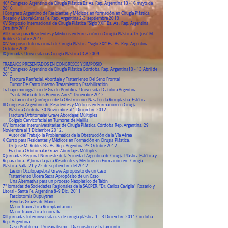
40° Congreso Argentino de Cirugía Plástica Bs As. Rep. Argentina 13 -16 mayo de
2010
I Congreso Argentino de Residentes y Médicos en formación en Cirugía Plástica.
Rosario y Litoral-Santa Fe. Rep. Argentina 2-3 septiembre 2010
XV Simposio Internacional de Cirugía Plástica “Siglo XXI” Bs. As . Rep. Argentina
Octubre 2010
VIII Curso para Residentes y Médicos en Formación en Cirugía Plástica, Dr. José M.
Robles Octubre 2010
XIV Simposio Internacional de Cirugía Plástica “Siglo XXI” Bs. As. Rep. Argentina
Octubre 2009
IX Jornadas Universitarias Cirugía Plástica UCA 2009
TRABAJOS PRESENTADOS EN CONGRESOS Y SIMPOSIO
43° Congreso Argentino de Cirugía Plástica Córdoba. Rep. Argentina10 - 13 Abril de
2013
Fractura Panfacial, Abordaje y Tratamiento Del Seno Frontal
Tumor De Canto Interno Tratamiento y Estabilización
Trabajo monográfico de Grado Pontificia Universidad Católica Argentina
“Santa María de los Buenos Aires” Diciembre 2012
Tratamiento Quirúrgico de la Obstrucción Nasal en la Rinoplastia Estética
III Congreso Argentino de Residentes y Médicos en Formación en Cirugía
Plástica Córdoba 30 Noviembre al 1 Diciembre 2012
Fractura Orbitomalar Grave Abordajes Múltiples
Colgajo Cervicofacial en Tumores de Mejilla
XIV Jornadas Interuniversitarias de Cirugía Plástica. Córdoba Rep. Argentina. 29
Noviembre al 1 Diciembre 2012.
Autor del Trabajo la Problemática de la Obstrucción de la Vía Aérea
X Curso para Residentes y Médicos en Formación en Cirugía Plástica,
Dr. José M. Robles Bs. As. Rep. Argentina 25 Octubre 2012
Fractura Orbitomalar Grave Abordajes Múltiples
X Jornadas Regional Noroeste de la Sociedad Argentina de Cirugía Plástica Estética y
Reparadora. V Jornada para Residentes y Médicos en Formación en Cirugía
Plástica. Salta 21 y 22 de septiembre del 2012
Lesión Oculopapebral Grave Apropósito de un Caso
Tratamiento Ulcera Sacra Apropósito de un Caso
Una Alternativa para un proceso Neoplásico de Talón
7° Jornadas de Sociedades Regionales de la SACPER. “Dr. Carlos Caviglia” Rosario y
Litoral - Santa Fe. Argentina 8-9 Dic. 2011
Fasciotomia Dupuytren
Heridas Graves de Mano
Mano Traumática Reimplantacion
Mano Traumática Tenorrafia
XIII jornadas Interuniversitarias de cirugía plástica 1 – 3 Diciembre 2011 Córdoba –
Rep. Argentina
Caso Problema - Proganatismo – Diagnostico y Tratamiento