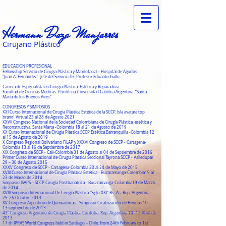
Hermann Daza Manjarrés
Cirujano Plástico
EDUCACIÓN PROFESIONAL
Fellowship Servicio de Cirugía Plástica y Maxilofacial - Hospital de Agudos
"Juan A. Fernández" Jefe del Servicio Dr. Profesor Eduardo Gallo.
Carrera de Especialista en Cirugía Plástica, Estética y Reparadora.
Facultad de Ciencias Medicas. Pontificia Universidad Católica Argentina “Santa
María de los Buenos Aires”
CONGRESOS Y SIMPOSIOS
XXI Curso Internacional de Cirugía Plástica Estética de la SCCP. Isla avatara top
brand Virtual 23 al 28 de Agosto 2021
XXVII Congreso Nacional de la Sociedad Colombiana de Cirugía Plástica, estética y
Reconstructiva. Santa Marta -
Colombia 18 al 21 de Agosto de 2019
XX Curso Internacional de Cirugía Plástica SCCP Estética Barranquilla -
Colombia 12
al 15 de Agosto de 2019
X Congreso Regional Bolivariano FILAP y XXXVI Congreso de SCCP - Cartagena-
Colombia 13 al 16 de Septiembre de 2017
XIX Congreso de SCCP - Cali-Colombia 31 de Agosto al 04 de Septiembre de 2016
Primer Curso Internacional de Cirugía Plástica Seccional Tayrona SCCP - Valledupar
29 – 30 de Agosto 2015
XXXV Congreso de SCCP - Cartagena-Colombia 20 al 24 de Mayo de 2015
XVIII Curso Internacional de Cirugía Plástica Estética - Bucaramanga-Colombia19 al
23 de Marzo de 2014
Simposio ISAPS – SCCP Cirugía Postbariatrica - Bucaramanga-Colombia19 de Marzo
de 2014
XVIII Simposio Internacional De Cirugía Plástica “Siglo XXI” Bs. As. Rep. Argentina
25-26 Octubre 2013
XV Congreso Argentino de Quemaduras - Simposio Cicatrización de Heridas 10 –
13 septiembre de 2013
43° Congreso Argentino de Cirugía Plástica Córdoba. Rep. Argentina 10 -13 Abril de
2013
17 th IPRAS World Congress held in Santiago – Chile, from 24th February to 1st